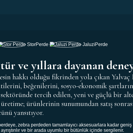
Stor
Perde
Jaluzi
Perde
ltür ve yıllara dayanan dene
erkesin hakkı olduğu fikrinden yola çıkan Yal
lentilerini, beğenilerini, sosyo-ekonomik şartl
 sektöründe tercih edilen, yeni ve güçlü bir alt
 üretime; ürünlerinin sunumundan satış sonras
cünü yansıtıyor.
perdeye, zebra perdeden tamamlayıcı aksesuarlara kadar geniş b
ayrıştırılır ve bir arada uyumlu bir bütünlük içinde sergilenir.