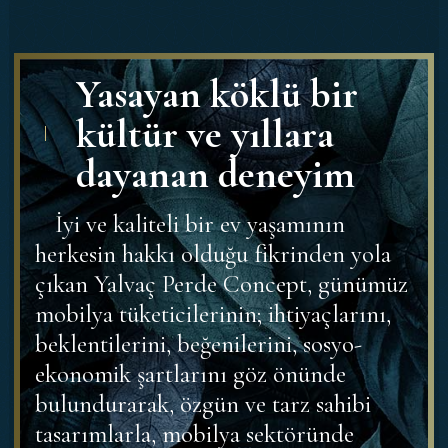
Yasayan köklü bir
kültür ve yıllara
dayanan deneyim
İyi ve kaliteli bir ev yaşamının
herkesin hakkı olduğu fikrinden yola
çıkan Yalvaç Perde Concept, günümüz
mobilya tüketicilerinin; ihtiyaçlarını,
beklentilerini, beğenilerini, sosyo-
ekonomik şartlarını göz önünde
bulundurarak, özgün ve tarz sahibi
tasarımlarla, mobilya sektöründe