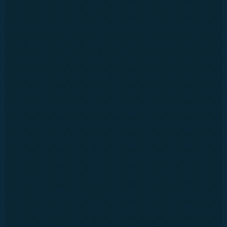
BİZ KİMİZ?
ULTRASONİK PERDE YIKAMA
MAĞAZALARIMIZ
TELAMOR - GLOMOROUS
GALERİ
ONLINE SHOP
Tümünü Göster