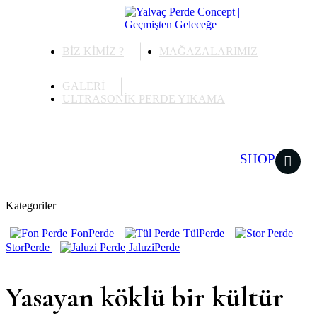
BİZ KİMİZ ?
MAĞAZALARIMIZ
GALERİ
ULTRASONİK PERDE YIKAMA
ONLINE
SHOP
Kategoriler
Fon
Perde
Tül
Perde
Stor
Perde
Jaluzi
Perde
Yasayan köklü bir kültür