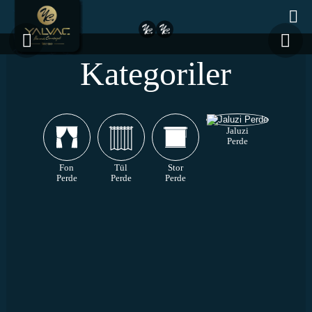
Kategoriler
Jaluzi
Perde
Fon
Tül
Stor
Perde
Perde
Perde