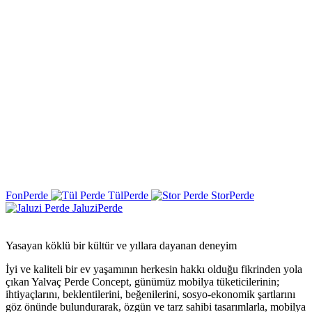
Fon
Perde
Tül
Perde
Stor
Perde
Jaluzi
Perde
Yasayan köklü bir kültür ve yıllara dayanan deneyim
İyi ve kaliteli bir ev yaşamının herkesin hakkı olduğu fikrinden yola
çıkan Yalvaç Perde Concept, günümüz mobilya tüketicilerinin;
ihtiyaçlarını, beklentilerini, beğenilerini, sosyo-ekonomik şartlarını
göz önünde bulundurarak, özgün ve tarz sahibi tasarımlarla, mobilya