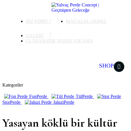
BİZ KİMİZ ?
MAĞAZALARIMIZ
GALERİ
ULTRASONİK PERDE YIKAMA
ONLINE
SHOP
Kategoriler
Fon
Perde
Tül
Perde
Stor
Perde
Jaluzi
Perde
Yasayan köklü bir kültür