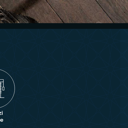
zi
de