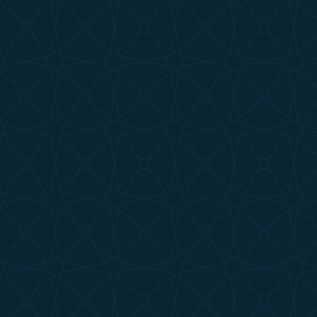
U
TELAMOR - G