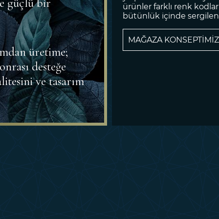
e güçlü bir
ürünler farklı renk kodları
bütünlük içinde sergileni
MAĞAZA KONSEPTİMİZ
rımdan üretime;
onrası desteğe
itesini ve tasarım