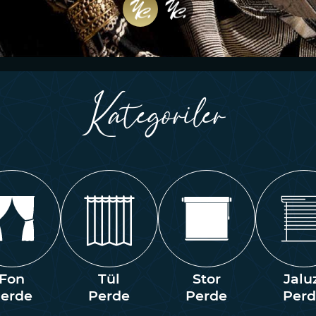
Kategoriler
Fon
Tül
Stor
Jalu
erde
Perde
Perde
Per