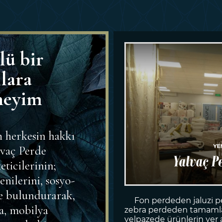
lü bir
llara
neyim
ın herkesin hakkı
lvaç Perde
ticilerinin;
enilerini, sosyo-
e bulundurarak,
Fon perdeden jaluzi p
la, mobilya
zebra perdeden tamamlay
yelpazede ürünlerin yer 