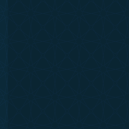
hakkı
;
osyo-
rak,