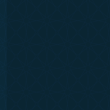
me;
eğe
tasarım