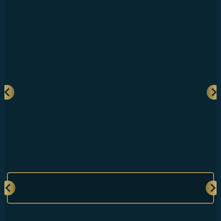
Tümünü Göster
GALERİ
ONLINE SHOP
İLETİŞİM