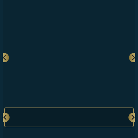
Tümünü Göster
GALERİ
ONLINE SHOP
İLETİŞİM