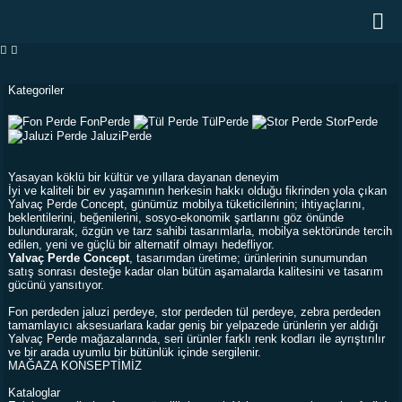
Kategoriler
Fon
Perde
Tül
Perde
Stor
Perde
Jaluzi
Perde
Yasayan köklü bir kültür ve yıllara dayanan deneyim
İyi ve kaliteli bir ev yaşamının herkesin hakkı olduğu fikrinden yola çıkan
Yalvaç Perde Concept, günümüz mobilya tüketicilerinin; ihtiyaçlarını,
beklentilerini, beğenilerini, sosyo-ekonomik şartlarını göz önünde
bulundurarak, özgün ve tarz sahibi tasarımlarla, mobilya sektöründe tercih
edilen, yeni ve güçlü bir alternatif olmayı hedefliyor.
Yalvaç Perde Concept
, tasarımdan üretime; ürünlerinin sunumundan
satış sonrası desteğe kadar olan bütün aşamalarda kalitesini ve tasarım
gücünü yansıtıyor.
Fon perdeden jaluzi perdeye, stor perdeden tül perdeye, zebra perdeden
tamamlayıcı aksesuarlara kadar geniş bir yelpazede ürünlerin yer aldığı
Yalvaç Perde mağazalarında, seri ürünler farklı renk kodları ile ayrıştırılır
ve bir arada uyumlu bir bütünlük içinde sergilenir.
MAĞAZA KONSEPTİMİZ
Kataloglar