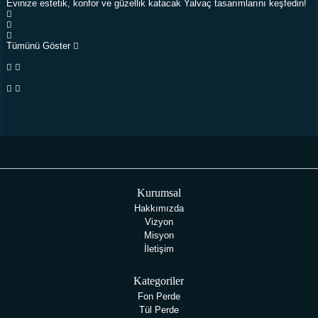
Evinize estetik, konfor ve güzellik katacak Yalvaç tasarımlarını keşfedin!
Tümünü Göster
Kurumsal
BİZ KİMİZ?
Hakkımızda
Vizyon
Misyon
İletişim
ULTRASONİK PERDE YIKAMA
Kategoriler
Fon Perde
MAĞAZALARIMIZ
Tül Perde